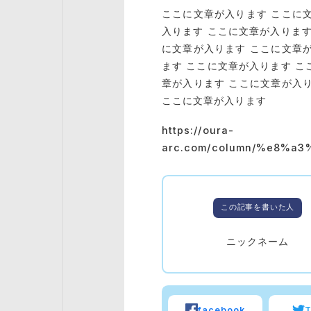
ここに文章が入ります ここに
入ります ここに文章が入ります
に文章が入ります ここに文章
ます ここに文章が入ります こ
章が入ります ここに文章が入
ここに文章が入ります
https://oura-
arc.com/column/%e8%
この記事を書いた人
ニックネーム
facebook
T