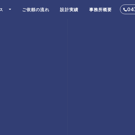
04
ス
ご依頼の流れ
設計実績
事務所概要