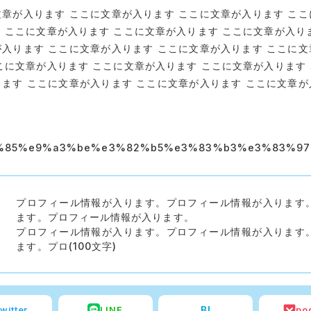
文章が入ります ここに文章が入ります ここに文章が入ります ここ
 ここに文章が入ります ここに文章が入ります ここに文章が入り
が入ります ここに文章が入ります ここに文章が入ります ここに文
こに文章が入ります ここに文章が入ります ここに文章が入ります
ります ここに文章が入ります ここに文章が入ります ここに文章が
a3%85%e9%a3%be%e3%82%b5%e3%83%b3%e3%83%9
プロフィール情報が入ります。プロフィール情報が入ります
ます。プロフィール情報が入ります。
プロフィール情報が入ります。プロフィール情報が入ります
ます。プロ(100文字)
B!
witter
LINE
po