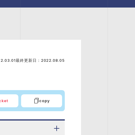
.03.01
最終更新日：2022.08.05
cket
copy