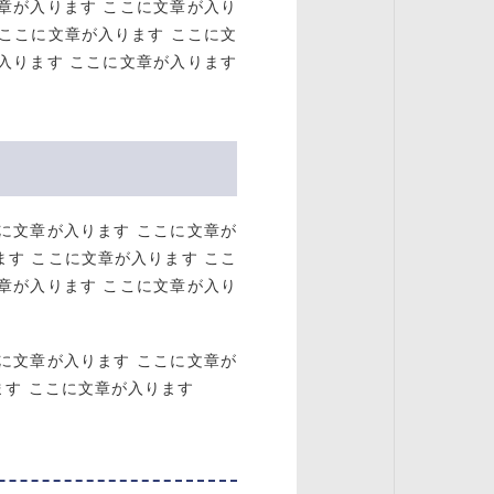
章が入ります ここに文章が入り
 ここに文章が入ります ここに文
入ります ここに文章が入ります
に文章が入ります ここに文章が
ます ここに文章が入ります ここ
章が入ります ここに文章が入り
に文章が入ります ここに文章が
ます ここに文章が入ります