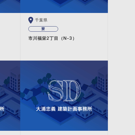
千葉県
寮
市川福栄2丁目（N‐3）