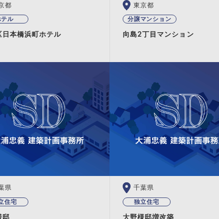
京都
東京都
ホテル
分譲マンション
区日本橋浜町ホテル
向島2丁目マンション
葉県
千葉県
立住宅
独立住宅
様邸
大野様邸増改築