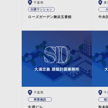
千葉県
東
分譲マンション
ローズガーデン舞浜五番館
中央
千葉県
千
商業施設
独
矢渡ビル
秋本