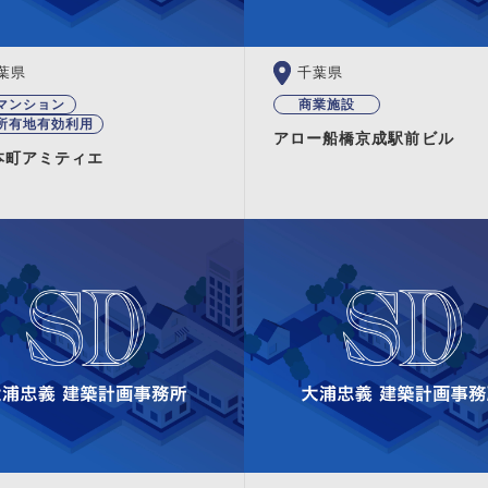
葉県
千葉県
マンション
商業施設
所有地有効利用
アロー船橋京成駅前ビル
本町アミティエ