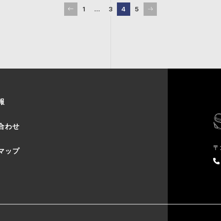
1
…
3
4
5
報
合わせ
〒
マップ