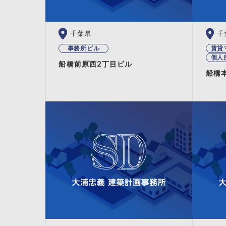
千葉県
千
事務所ビル
賃貸
個人
船橋前原西2丁目ビル
船橋