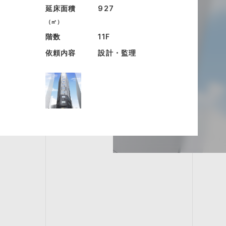
延床面積
927
（㎡）
階数
11F
依頼内容
設計・監理